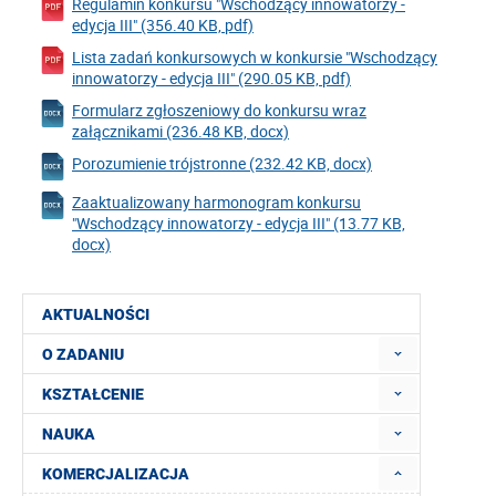
Regulamin konkursu "Wschodzący innowatorzy -
edycja III" (356.40 KB, pdf)
Lista zadań konkursowych w konkursie "Wschodzący
innowatorzy - edycja III" (290.05 KB, pdf)
Formularz zgłoszeniowy do konkursu wraz
załącznikami (236.48 KB, docx)
Porozumienie trójstronne (232.42 KB, docx)
Zaaktualizowany harmonogram konkursu
"Wschodzący innowatorzy - edycja III" (13.77 KB,
docx)
AKTUALNOŚCI
O ZADANIU
KSZTAŁCENIE
NAUKA
KOMERCJALIZACJA