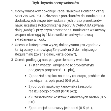
Tryb i kryteria oceny wniosków
Oceny wniosków dokonuje Rada Naukowa Politechnicznej
Sieci VIA CARPATIA złożona z prorektorów ds. nauki oraz 3
dodatkowych ekspertów wskazanych przez prorektorów
nauki uczelni z Politechnicznej Sieci VIA CARPATIA (zwana
dalej „Radą”), przy czym prorektor ds. nauki oraz wskazany
ekspert nie mogą być kierownikiem ani wykonawcą
składanego wniosku.
Ocena, o której mowa wyżej, dokonywana jest zgodnie z
kartą oceny stanowiącą Załącznik nr 2 do niniejszego
Regulaminu (zwaną dalej „kartą oceny”),
Ocenie podlegają następujące elementy wniosku:
1) stan wiedzy i oryginalność problematyki
podjętej w projekcie (0-15 pkt);
2) podział projektu na etapy (nr etapu, problem do
rozwiązania, opis prac) (0-5 pkt);
3) dorobek naukowy kierownika i zespołu
realizującego projekt (0-10 pkt);
4) uzasadnienie kosztów planowanych badań (0-5
pkt);
5) potencjał badawczy jednostki (0-5 pkt);