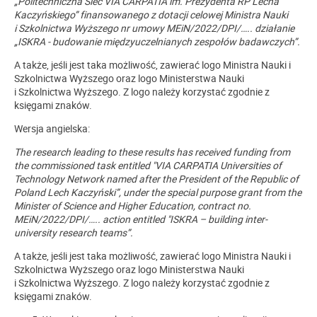
„Politechniczna Sieć VIA CARPATIA im. Prezydenta RP Lecha
Kaczyńskiego” finansowanego z dotacji celowej Ministra Nauki
i Szkolnictwa Wyższego nr umowy MEiN/2022/DPI/….. działanie
„ISKRA - budowanie międzyuczelnianych zespołów badawczych”.
A także, jeśli jest taka możliwość, zawierać logo Ministra Nauki i
Szkolnictwa Wyższego oraz logo Ministerstwa Nauki
i Szkolnictwa Wyższego. Z logo należy korzystać zgodnie z
księgami znaków.
Wersja angielska:
The research leading to these results has received funding from
the commissioned task entitled "VIA CARPATIA Universities of
Technology Network named after the President of the Republic of
Poland Lech Kaczyński”, under the special purpose grant from the
Minister of Science and Higher Education, contract no.
MEiN/2022/DPI/….. action entitled "ISKRA – building inter-
university research teams”
.
A także, jeśli jest taka możliwość, zawierać logo Ministra Nauki i
Szkolnictwa Wyższego oraz logo Ministerstwa Nauki
i Szkolnictwa Wyższego. Z logo należy korzystać zgodnie z
księgami znaków.