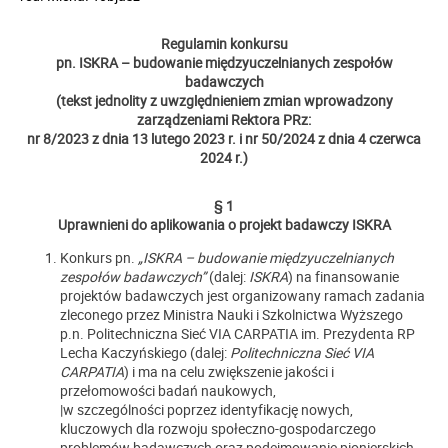
Regulamin konkursu
pn. ISKRA – budowanie międzyuczelnianych zespołów
badawczych
(tekst jednolity z uwzględnieniem zmian wprowadzony
zarządzeniami Rektora PRz:
nr 8/2023 z dnia 13 lutego 2023 r. i nr 50/2024 z dnia 4 czerwca
2024 r.)
§ 1
Uprawnieni do aplikowania o projekt badawczy ISKRA
Konkurs pn.
„ISKRA – budowanie międzyuczelnianych
zespołów badawczych”
(dalej:
ISKRA
) na finansowanie
projektów badawczych jest organizowany ramach zadania
zleconego przez Ministra Nauki i Szkolnictwa Wyższego
p.n. Politechniczna Sieć VIA CARPATIA im. Prezydenta RP
Lecha Kaczyńskiego (dalej:
Politechniczna Sieć VIA
CARPATIA
) i ma na celu zwiększenie jakości i
przełomowości badań naukowych,
|w szczególności poprzez identyfikację nowych,
kluczowych dla rozwoju społeczno-gospodarczego
problemów badawczych oraz podejmowanie pionierskich