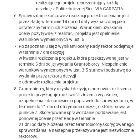
realizującego projekt reprezentujący każdą
uczelnię z Politechnicznej Sieci VIA CARPATIA.
Sprawozdanie końcowe z realizacji projektu oceniane jest
przez Radę w terminie 14 dni od daty wyznaczonej jako
ostateczny termin ich złożenia. Warunkiem uzyskania
oceny pozytywnej z realizacji projektu jest spełnienie
warunków wymienionych w ust. 5.
Po zapoznaniu się z wynikami oceny Rady rektor podejmuje
w terminie 7 dni decyzję
w kwestii rozliczenia projektu, która przekazywana jest w
terminie 5 dni od jej wydania Grantobiorcy. Niespełnienie
warunków wymienionych w ust. 3-5 stanowi podstawę do
wydania przez rektora decyzji
o odmowie rozliczenia projektu.
Grantobiorcy, który uzyskał decyzję o odmowie rozliczenia
projektu przysługuje możliwość złożenia wyjaśnień,
uzupełnienia lub naniesienia poprawek do sprawozdania, w
terminie do 21 dni od otrzymania decyzji, o której mowa w
punkcie 7. Skorygowane sprawozdanie poddawane jest
ponownej ocenie przez Radę w terminie
21 dni od daty złożenia przez Grantobiorcę skorygowanego
sprawozdania, a następnie przekazywane jest niezwłocznie
rektorowi.