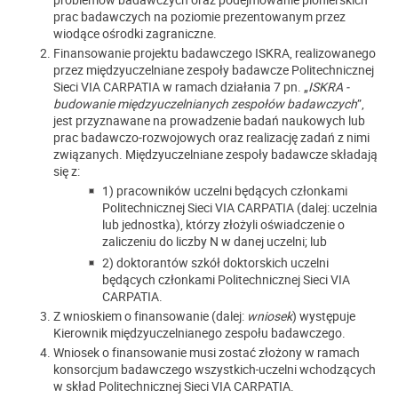
prac badawczych na poziomie prezentowanym przez
wiodące ośrodki zagraniczne.
Finansowanie projektu badawczego ISKRA, realizowanego
przez międzyuczelniane zespoły badawcze Politechnicznej
Sieci VIA CARPATIA w ramach działania 7 pn. „
ISKRA -
budowanie międzyuczelnianych zespołów badawczych
”,
jest przyznawane na prowadzenie badań naukowych lub
prac badawczo-rozwojowych oraz realizację zadań z nimi
związanych. Międzyuczelniane zespoły badawcze składają
się z:
1) pracowników uczelni będących członkami
Politechnicznej Sieci VIA CARPATIA (dalej: uczelnia
lub jednostka), którzy złożyli oświadczenie o
zaliczeniu do liczby N w danej uczelni; lub
2) doktorantów szkół doktorskich uczelni
będących członkami Politechnicznej Sieci VIA
CARPATIA.
Z wnioskiem o finansowanie (dalej:
wniosek
) występuje
Kierownik międzyuczelnianego zespołu badawczego.
Wniosek o finansowanie musi zostać złożony w ramach
konsorcjum badawczego wszystkich
uczelni wchodzących
w skład Politechnicznej Sieci VIA CARPATIA.