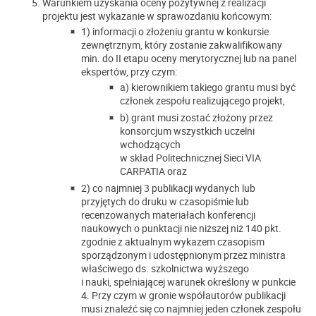
Warunkiem uzyskania oceny pozytywnej z realizacji
projektu jest wykazanie w sprawozdaniu końcowym:
1) informacji o złożeniu grantu w konkursie
zewnętrznym, który zostanie zakwalifikowany
min. do II etapu oceny merytorycznej lub na panel
ekspertów, przy czym:
a) kierownikiem takiego grantu musi być
członek zespołu realizującego projekt,
b) grant musi zostać złożony przez
konsorcjum wszystkich uczelni
wchodzących
w skład Politechnicznej Sieci VIA
CARPATIA oraz
2) co najmniej 3 publikacji wydanych lub
przyjętych do druku w czasopiśmie lub
recenzowanych materiałach konferencji
naukowych o punktacji nie niższej niż 140 pkt.
zgodnie z aktualnym wykazem czasopism
sporządzonym i udostępnionym przez ministra
właściwego ds. szkolnictwa wyższego
i nauki, spełniającej warunek określony w punkcie
4. Przy czym w gronie współautorów publikacji
musi znaleźć się co najmniej jeden członek zespołu