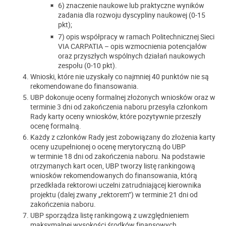
6) znaczenie naukowe lub praktyczne wyników
zadania dla rozwoju dyscypliny naukowej (0-15
pkt);
7) opis współpracy w ramach Politechnicznej Sieci
VIA CARPATIA – opis wzmocnienia potencjałów
oraz przyszłych wspólnych działań naukowych
zespołu (0-10 pkt).
Wnioski, które nie uzyskały co najmniej 40 punktów nie są
rekomendowane do finansowania.
UBP dokonuje oceny formalnej złożonych wniosków oraz w
terminie 3 dni od zakończenia naboru przesyła członkom
Rady karty oceny wniosków, które pozytywnie przeszły
ocenę formalną.
Każdy z członków Rady jest zobowiązany do złożenia karty
oceny uzupełnionej o ocenę merytoryczną do UBP
w terminie 18 dni od zakończenia naboru. Na podstawie
otrzymanych kart ocen, UBP tworzy listę rankingową
wniosków rekomendowanych do finansowania, którą
przedkłada rektorowi uczelni zatrudniającej kierownika
projektu (dalej zwany „rektorem”) w terminie 21 dni od
zakończenia naboru.
UBP sporządza listę rankingową z uwzględnieniem
maksymalnej wysokości środków finansowych