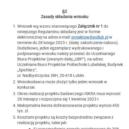
§
2
Zasady składania wniosku
Wniosek wg wzoru stanowiącego
Załącznik nr 1
do
niniejszego Regulaminu składany jest w formie
elektronicznej na adres e-mail:
projektow@pollub.pl
w
terminie do 28 lutego 2023 r. (dalej: zakończenie naboru).
Dodatkowo, jeden egzemplarz wydrukowanego i
podpisanego wniosku należy przesłać do Uczelnianego
Biura Projektów (zwanym dalej „UBP”), na adres:
Uczelniane Biuro Projektów Politechniki Lubelskiej, Budynek
„Spichlerz”,
ul. Nadbystrzycka 38H, 20-618 Lublin.
Wnioskodawca może złożyć tylko jeden wniosek w
konkursie.
Okres realizacji projektu badawczego ISKRA musi wynosić
28 miesięcy i rozpoczyna się 1 kwietnia 2023 r.
Maksymalna kwota dofinansowania projektu wynosi 450
tys. zł.
Kosztami projektu są koszty bezpośrednio związane z
realizacją projektu, takie jak:
1) wynagrodzenia zespołu projektowego do 30%