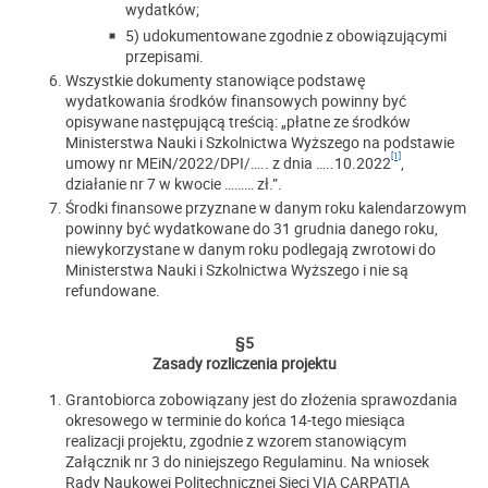
wydatków;
5) udokumentowane zgodnie z obowiązującymi
przepisami.
Wszystkie dokumenty stanowiące podstawę
wydatkowania środków finansowych powinny być
opisywane następującą treścią: „płatne ze środków
Ministerstwa Nauki i Szkolnictwa Wyższego na podstawie
[1]
umowy nr MEiN/2022/DPI/….. z dnia …..10.2022
,
działanie nr 7 w kwocie ……… zł.”.
Środki finansowe przyznane w danym roku kalendarzowym
powinny być wydatkowane do 31 grudnia danego roku,
niewykorzystane w danym roku podlegają zwrotowi do
Ministerstwa Nauki i Szkolnictwa Wyższego i nie są
refundowane.
§5
Zasady rozliczenia projektu
Grantobiorca zobowiązany jest do złożenia sprawozdania
okresowego w terminie do końca 14-tego miesiąca
realizacji projektu, zgodnie z wzorem stanowiącym
Załącznik nr 3 do niniejszego Regulaminu. Na wniosek
Rady Naukowej Politechnicznej Sieci VIA CARPATIA