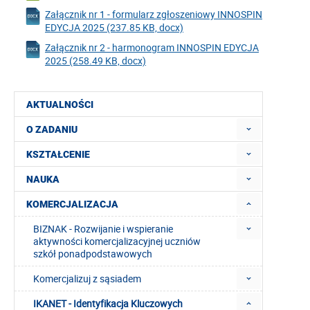
Załącznik nr 1 - formularz zgłoszeniowy INNOSPIN
EDYCJA 2025 (237.85 KB, docx)
Załącznik nr 2 - harmonogram INNOSPIN EDYCJA
2025 (258.49 KB, docx)
AKTUALNOŚCI
O ZADANIU
KSZTAŁCENIE
NAUKA
KOMERCJALIZACJA
BIZNAK - Rozwijanie i wspieranie
aktywności komercjalizacyjnej uczniów
szkół ponadpodstawowych
Komercjalizuj z sąsiadem
IKANET - Identyfikacja Kluczowych