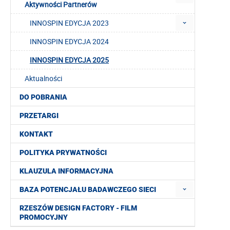
Aktywności Partnerów
INNOSPIN EDYCJA 2023
INNOSPIN EDYCJA 2024
INNOSPIN EDYCJA 2025
Aktualności
DO POBRANIA
PRZETARGI
KONTAKT
POLITYKA PRYWATNOŚCI
KLAUZULA INFORMACYJNA
BAZA POTENCJAŁU BADAWCZEGO SIECI
RZESZÓW DESIGN FACTORY - FILM
PROMOCYJNY