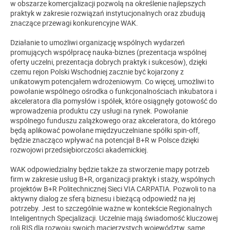
w obszarze komercjalizacji pozwolą na określenie najlepszych
praktyk w zakresie rozwiązań instytucjonalnych oraz zbudują
znaczące przewagi konkurencyjne WAK.
Działanie to umożliwi organizację wspólnych wydarzeń
promujących współpracę nauka-biznes (prezentacja wspólnej
oferty uczelni, prezentacja dobrych praktyk i sukcesów), dzięki
czemu rejon Polski Wschodniej zacznie być kojarzony z
unikatowym potencjałem wdrożeniowym. Co więcej, umożliwi to
powołanie wspólnego ośrodka o funkcjonalnościach inkubatora i
akceleratora dla pomysłów i spółek, które osiągnęły gotowość do
wprowadzenia produktu czy usługi na rynek. Powołanie
wspólnego funduszu zalążkowego oraz akceleratora, do którego
będą aplikować powołane międzyuczelniane spółki spin-off,
będzie znacząco wpływać na potencjał B+R w Polsce dzięki
rozwojowi przedsiębiorczości akademickiej.
WAK odpowiedzialny będzie także za stworzenie mapy potrzeb
firm w zakresie usług B+R, organizacji praktyk i staży, wspólnych
projektów B+R Politechnicznej Sieci VIA CARPATIA. Pozwoli to na
aktywny dialog ze sferą biznesu i bieżącą odpowiedź na jej
potrzeby. Jest to szczególnie ważne w kontekście Regionalnych
Inteligentnych Specjalizacji. Uczelnie mają świadomość kluczowej
roli RIS dla rozwoju swoich macierzystych województw, same