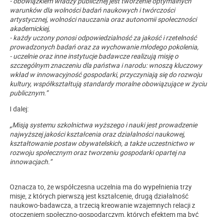
- obowiązkiem władzy publicznej jest tworzenie optymalnych
warunków dla wolności badań naukowych i twórczości
artystycznej, wolności nauczania oraz autonomii społeczności
akademickiej,
- każdy uczony ponosi odpowiedzialność za jakość i rzetelność
prowadzonych badań oraz za wychowanie młodego pokolenia,
- uczelnie oraz inne instytucje badawcze realizują misję o
szczególnym znaczeniu dla państwa i narodu: wnoszą kluczowy
wkład w innowacyjność gospodarki, przyczyniają się do rozwoju
kultury, współkształtują standardy moralne obowiązujące w życiu
publicznym.”
I dalej:
„Misją systemu szkolnictwa wyższego i nauki jest prowadzenie
najwyższej jakości kształcenia oraz działalności naukowej,
kształtowanie postaw obywatelskich, a także uczestnictwo w
rozwoju społecznym oraz tworzeniu gospodarki opartej na
innowacjach
.”
Oznacza to, że współczesna uczelnia ma do wypełnienia trzy
misje, z których pierwszą jest kształcenie, drugą działalność
naukowo-badawcza, a trzecią kreowanie wzajemnych relacji z
otoczeniem społeczno-gospodarczym, których efektem ma być