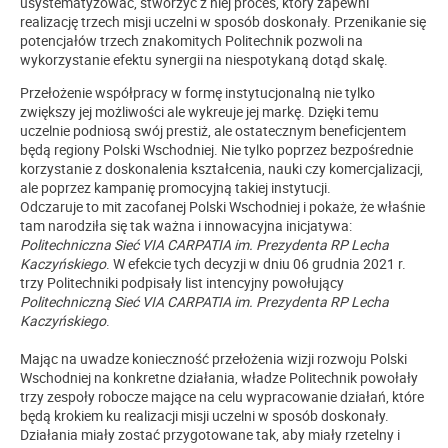
usystematyzować, stworzyć z niej proces, który zapewni
realizację trzech misji uczelni w sposób doskonały. Przenikanie się
potencjałów trzech znakomitych Politechnik pozwoli na
wykorzystanie efektu synergii na niespotykaną dotąd skalę.
Przełożenie współpracy w formę instytucjonalną nie tylko
zwiększy jej możliwości ale wykreuje jej markę. Dzięki temu
uczelnie podniosą swój prestiż, ale ostatecznym beneficjentem
będą regiony Polski Wschodniej. Nie tylko poprzez bezpośrednie
korzystanie z doskonalenia kształcenia, nauki czy komercjalizacji,
ale poprzez kampanię promocyjną takiej instytucji.
Odczaruje to mit zacofanej Polski Wschodniej i pokaże, że właśnie
tam narodziła się tak ważna i innowacyjna inicjatywa:
Politechniczna Sieć VIA CARPATIA im. Prezydenta RP Lecha
Kaczyńskiego
. W efekcie tych decyzji w dniu 06 grudnia 2021 r.
trzy Politechniki podpisały list intencyjny powołujący
Politechniczną Sieć VIA CARPATIA im. Prezydenta RP Lecha
Kaczyńskiego
.
Mając na uwadze konieczność przełożenia wizji rozwoju Polski
Wschodniej na konkretne działania, władze Politechnik powołały
trzy zespoły robocze mające na celu wypracowanie działań, które
będą krokiem ku realizacji misji uczelni w sposób doskonały.
Działania miały zostać przygotowane tak, aby miały rzetelny i