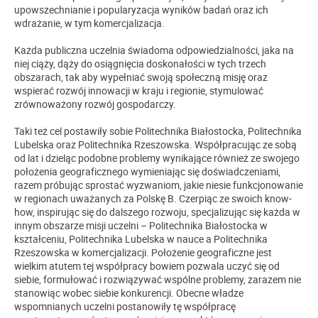
upowszechnianie i popularyzacja wyników badań oraz ich
wdrażanie, w tym komercjalizacja.
Każda publiczna uczelnia świadoma odpowiedzialności, jaka na
niej ciąży, dąży do osiągnięcia doskonałości w tych trzech
obszarach, tak aby wypełniać swoją społeczną misję oraz
wspierać rozwój innowacji w kraju i regionie, stymulować
zrównoważony rozwój gospodarczy.
Taki też cel postawiły sobie Politechnika Białostocka, Politechnika
Lubelska oraz Politechnika Rzeszowska. Współpracując ze sobą
od lat i dzieląc podobne problemy wynikające również ze swojego
położenia geograficznego wymieniając się doświadczeniami,
razem próbując sprostać wyzwaniom, jakie niesie funkcjonowanie
w regionach uważanych za Polskę B. Czerpiąc ze swoich know-
how, inspirując się do dalszego rozwoju, specjalizując się każda w
innym obszarze
misji uczelni – Politechnika Białostocka w
kształceniu, Politechnika Lubelska w nauce a Politechnika
Rzeszowska w komercjalizacji. Położenie geograficzne jest
wielkim atutem tej współpracy bowiem pozwala uczyć się od
siebie, formułować i rozwiązywać wspólne problemy, zarazem nie
stanowiąc wobec siebie konkurencji. Obecne władze
wspomnianych uczelni postanowiły tę współpracę