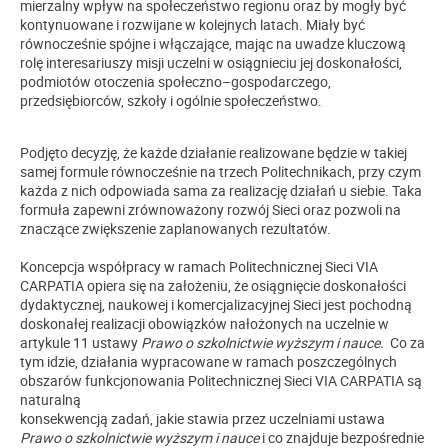
mierzalny wpływ na społeczeństwo regionu oraz by mogły być
kontynuowane i rozwijane w kolejnych latach. Miały być
równocześnie spójne i włączające, mając na uwadze kluczową
rolę interesariuszy misji uczelni w osiągnieciu jej doskonałości,
podmiotów otoczenia społeczno–gospodarczego,
przedsiębiorców, szkoły i ogólnie społeczeństwo.
Podjęto decyzję, że każde działanie realizowane będzie w takiej
samej formule równocześnie na trzech Politechnikach, przy czym
każda z nich odpowiada sama za realizację działań u siebie. Taka
formuła zapewni zrównoważony rozwój Sieci oraz pozwoli na
znaczące zwiększenie zaplanowanych rezultatów.
Koncepcja współpracy w ramach Politechnicznej Sieci VIA
CARPATIA opiera się na założeniu, że osiągnięcie doskonałości
dydaktycznej, naukowej i komercjalizacyjnej Sieci jest pochodną
doskonałej realizacji obowiązków nałożonych na uczelnie w
artykule 11 ustawy
Prawo
o szkolnictwie wyższym i nauce.
Co za
tym idzie, działania wypracowane w ramach poszczególnych
obszarów funkcjonowania Politechnicznej Sieci VIA CARPATIA są
naturalną
konsekwencją zadań, jakie stawia przez uczelniami ustawa
Prawo o szkolnictwie wyższym i nauce
i co znajduje bezpośrednie