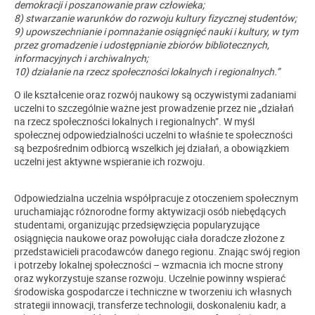
demokracji i poszanowanie praw człowieka;
8) stwarzanie warunków do rozwoju kultury fizycznej studentów;
9) upowszechnianie i pomnażanie osiągnięć nauki i kultury, w tym
przez gromadzenie i udostępnianie zbiorów bibliotecznych,
informacyjnych i archiwalnych;
10) działanie na rzecz społeczności lokalnych i regionalnych.”
O ile kształcenie oraz rozwój naukowy są oczywistymi zadaniami
uczelni to szczególnie ważne jest prowadzenie przez nie „
działań
na rzecz społeczności lokalnych i regionalnych”.
W myśl
społecznej odpowiedzialności uczelni to właśnie te społeczności
są bezpośrednim odbiorcą wszelkich jej działań, a obowiązkiem
uczelni jest aktywne wspieranie ich rozwoju.
Odpowiedzialna uczelnia współpracuje z otoczeniem społecznym
uruchamiając różnorodne formy aktywizacji osób niebędących
studentami, organizując przedsięwzięcia popularyzujące
osiągnięcia naukowe oraz powołując ciała doradcze złożone z
przedstawicieli pracodawców
danego regionu. Znając swój region
i potrzeby lokalnej społeczności – wzmacnia ich mocne strony
oraz wykorzystuje szanse rozwoju. Uczelnie powinny wspierać
środowiska gospodarcze i techniczne w tworzeniu ich własnych
strategii innowacji, transferze technologii, doskonaleniu kadr, a